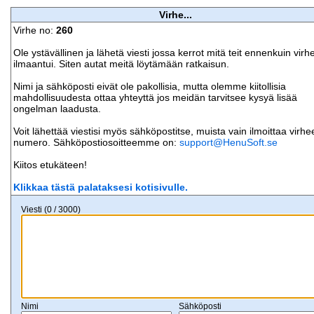
Virhe...
Virhe no:
260
Ole ystävällinen ja lähetä viesti jossa kerrot mitä teit ennenkuin virh
ilmaantui. Siten autat meitä löytämään ratkaisun.
Nimi ja sähköposti eivät ole pakollisia, mutta olemme kiitollisia
mahdollisuudesta ottaa yhteyttä jos meidän tarvitsee kysyä lisää
ongelman laadusta.
Voit lähettää viestisi myös sähköpostitse, muista vain ilmoittaa virhe
numero. Sähköpostiosoitteemme on:
support@HenuSoft.se
Kiitos etukäteen!
Klikkaa tästä palataksesi kotisivulle.
Viesti (0 / 3000)
Nimi
Sähköposti